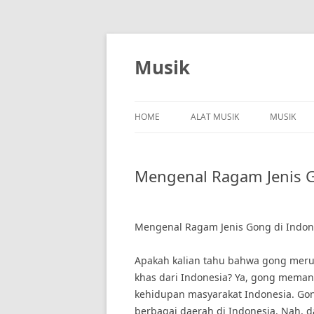
Skip
to
content
Musik
HOME
ALAT MUSIK
MUSIK
Mengenal Ragam Jenis G
Mengenal Ragam Jenis Gong di Indon
Apakah kalian tahu bahwa gong merup
khas dari Indonesia? Ya, gong meman
kehidupan masyarakat Indonesia. Gong
berbagai daerah di Indonesia. Nah, da