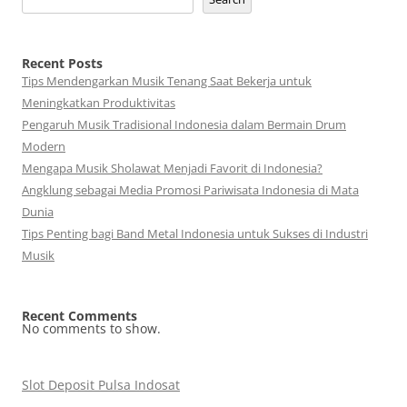
Recent Posts
Tips Mendengarkan Musik Tenang Saat Bekerja untuk
Meningkatkan Produktivitas
Pengaruh Musik Tradisional Indonesia dalam Bermain Drum
Modern
Mengapa Musik Sholawat Menjadi Favorit di Indonesia?
Angklung sebagai Media Promosi Pariwisata Indonesia di Mata
Dunia
Tips Penting bagi Band Metal Indonesia untuk Sukses di Industri
Musik
Recent Comments
No comments to show.
Slot Deposit Pulsa Indosat