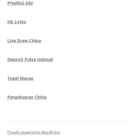
Prediksi Sdy
Hk Lotto
Live Draw China
Deposit Pulsa Indosat
Togel Macau
Pengeluaran China
Proudly powered by WordPress