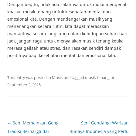
Dengan begitu, tidak ada salahnya untuk mulai mengenal
khasiat musik tenang untuk kesehatan mental dan
emosional kita. Dengan mendengarkan musik yang
menenangkan secara rutin, kita dapat merasakan
manfaatnya secara langsung dalam kehidupan sehari-hari.
Jadi, jangan ragu untuk menyalakan musik tenang ketika
merasa gelisah atau stres, dan rasakan sendiri dampak
positifnya bagi kesehatan mental dan emosional kita.
This entry was posted in
Musik
and tagged
musik tenang
on
September 2, 2025
.
Post
←
Seni Memainkan Gong:
Seni Gendang: Warisan
navigation
Tradisi Berharga dari
Budaya Indonesia yang Perlu