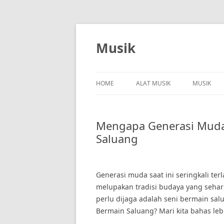
Skip
to
content
Musik
HOME
ALAT MUSIK
MUSIK
Mengapa Generasi Muda 
Saluang
Generasi muda saat ini seringkali te
melupakan tradisi budaya yang seharu
perlu dijaga adalah seni bermain sa
Bermain Saluang? Mari kita bahas lebi