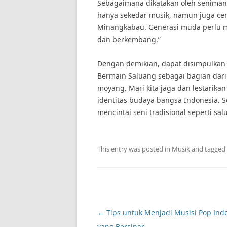
Sebagaimana dikatakan oleh seniman 
hanya sekedar musik, namun juga cer
Minangkabau. Generasi muda perlu me
dan berkembang.”
Dengan demikian, dapat disimpulkan
Bermain Saluang sebagai bagian dari
moyang. Mari kita jaga dan lestarika
identitas budaya bangsa Indonesia. 
mencintai seni tradisional seperti s
This entry was posted in
Musik
and tagged
Post
←
Tips untuk Menjadi Musisi Pop Ind
navigation
yang Bersinar