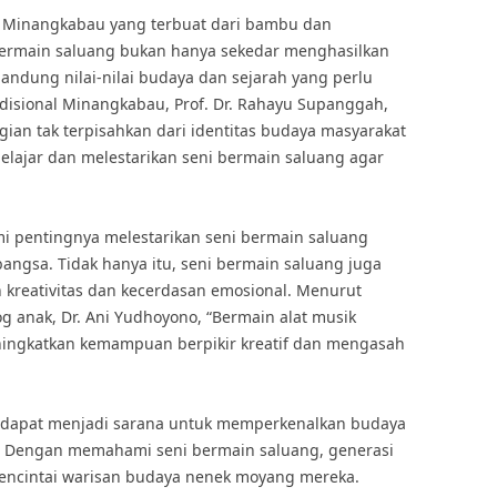
al Minangkabau yang terbuat dari bambu dan
bermain saluang bukan hanya sekedar menghasilkan
dung nilai-nilai budaya dan sejarah yang perlu
adisional Minangkabau, Prof. Dr. Rahayu Supanggah,
ian tak terpisahkan dari identitas budaya masyarakat
lajar dan melestarikan seni bermain saluang agar
 pentingnya melestarikan seni bermain saluang
angsa. Tidak hanya itu, seni bermain saluang juga
kreativitas dan kecerdasan emosional. Menurut
og anak, Dr. Ani Yudhoyono, “Bermain alat musik
eningkatkan kemampuan berpikir kreatif dan mengasah
ga dapat menjadi sarana untuk memperkenalkan budaya
 Dengan memahami seni bermain saluang, generasi
encintai warisan budaya nenek moyang mereka.