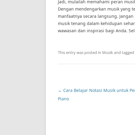
Jadi, mulailah memahami peran musi
Dengan mendengarkan musik yang ten
manfaatnya secara langsung. Janga
musik tenang dalam kehidupan sehari
wawasan dan inspirasi bagi Anda. S
This entry was posted in
Musik
and tagged
Post
←
Cara Belajar Notasi Musik untuk P
navigation
Piano