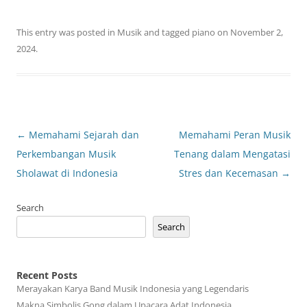
This entry was posted in
Musik
and tagged
piano
on
November 2,
2024
.
Post
←
Memahami Sejarah dan
Memahami Peran Musik
navigation
Perkembangan Musik
Tenang dalam Mengatasi
Sholawat di Indonesia
Stres dan Kecemasan
→
Search
Search
Recent Posts
Merayakan Karya Band Musik Indonesia yang Legendaris
Makna Simbolis Gong dalam Upacara Adat Indonesia