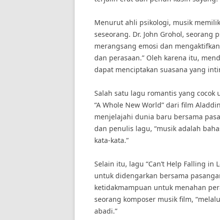
Menurut ahli psikologi, musik memil
seseorang. Dr. John Grohol, seorang 
merangsang emosi dan mengaktifkan 
dan perasaan.” Oleh karena itu, me
dapat menciptakan suasana yang inti
Salah satu lagu romantis yang cocok
“A Whole New World” dari film Aladd
menjelajahi dunia baru bersama pas
dan penulis lagu, “musik adalah bah
kata-kata.”
Selain itu, lagu “Can’t Help Falling in
untuk didengarkan bersama pasangan.
ketidakmampuan untuk menahan perasa
seorang komposer musik film, “melalu
abadi.”