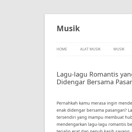
Skip
to
content
Musik
HOME
ALAT MUSIK
MUSIK
Lagu-lagu Romantis yan
Didengar Bersama Pasa
Pernahkah kamu merasa ingin menden
enak didengar bersama pasangan? La
tersendiri yang mampu membuat hub
mendengarkan lagu-lagu romantis be
terjalin erat dan penuh kasih sayang.