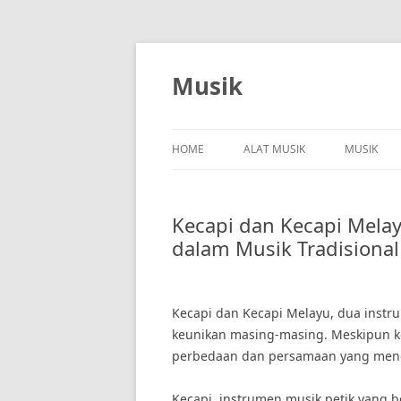
Skip
to
content
Musik
HOME
ALAT MUSIK
MUSIK
Kecapi dan Kecapi Mela
dalam Musik Tradisional
Kecapi dan Kecapi Melayu, dua instru
keunikan masing-masing. Meskipun ke
perbedaan dan persamaan yang menco
Kecapi, instrumen musik petik yang be