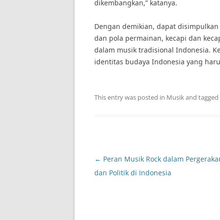
dikembangkan,” katanya.
Dengan demikian, dapat disimpulkan
dan pola permainan, kecapi dan kecap
dalam musik tradisional Indonesia. K
identitas budaya Indonesia yang har
This entry was posted in
Musik
and tagged
Post
←
Peran Musik Rock dalam Pergerakan
navigation
dan Politik di Indonesia