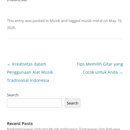
This entry was posted in
Musik
and tagged
musik metal
on
May 10,
2026
.
Post
←
Kreativitas dalam
Tips Memilih Gitar yang
navigation
Penggunaan Alat Musik
Cocok untuk Anda
→
Tradisional Indonesia
Search
Search
Recent Posts
Perkembangan Industri Musik Indonesia: Tantangan dan Peluang