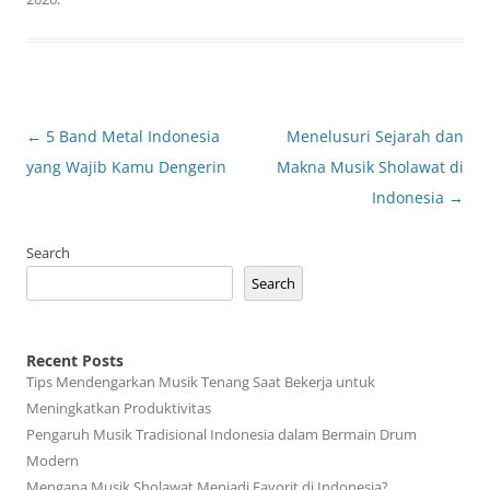
Post
←
5 Band Metal Indonesia
Menelusuri Sejarah dan
navigation
yang Wajib Kamu Dengerin
Makna Musik Sholawat di
Indonesia
→
Search
Search
Recent Posts
Tips Mendengarkan Musik Tenang Saat Bekerja untuk
Meningkatkan Produktivitas
Pengaruh Musik Tradisional Indonesia dalam Bermain Drum
Modern
Mengapa Musik Sholawat Menjadi Favorit di Indonesia?