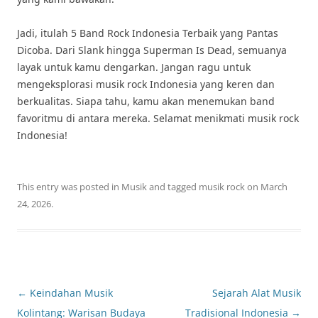
Jadi, itulah 5 Band Rock Indonesia Terbaik yang Pantas
Dicoba. Dari Slank hingga Superman Is Dead, semuanya
layak untuk kamu dengarkan. Jangan ragu untuk
mengeksplorasi musik rock Indonesia yang keren dan
berkualitas. Siapa tahu, kamu akan menemukan band
favoritmu di antara mereka. Selamat menikmati musik rock
Indonesia!
This entry was posted in
Musik
and tagged
musik rock
on
March
24, 2026
.
Post
←
Keindahan Musik
Sejarah Alat Musik
navigation
Kolintang: Warisan Budaya
Tradisional Indonesia
→