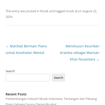
This entry was posted in
Musik
and tagged
musik dj
on
August 22,
2024
.
Post
←
Manfaat Bermain Piano
Menelusuri Keunikan
navigation
untuk Kesehatan Mental
Aramba sebagai Warisan
Khas Nusantara
→
Search
Search
Recent Posts
Perkembangan Industri Musik Indonesia: Tantangan dan Peluang
Piano Sebagai Sarana Terapi Musikal