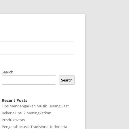
Search
Search
Recent Posts
Tips Mendengarkan Musik Tenang Saat
Bekerja untuk Meningkatkan
Produktivitas
Pengaruh Musik Tradisional Indonesia