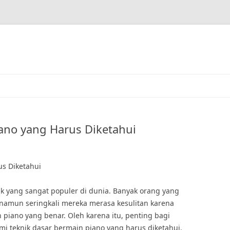
ano yang Harus Diketahui
us Diketahui
ik yang sangat populer di dunia. Banyak orang yang
, namun seringkali mereka merasa kesulitan karena
 piano yang benar. Oleh karena itu, penting bagi
 teknik dasar bermain piano yang harus diketahui.