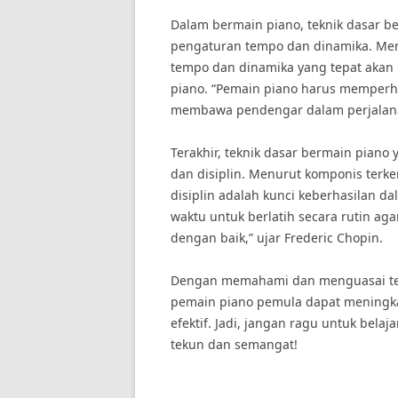
Dalam bermain piano, teknik dasar be
pengaturan tempo dan dinamika. Menu
tempo dan dinamika yang tepat aka
piano. “Pemain piano harus memperh
membawa pendengar dalam perjalanan
Terakhir, teknik dasar bermain piano 
dan disiplin. Menurut komponis terken
disiplin adalah kunci keberhasilan 
waktu untuk berlatih secara rutin 
dengan baik,” ujar Frederic Chopin.
Dengan memahami dan menguasai tekn
pemain piano pemula dapat meningka
efektif. Jadi, jangan ragu untuk be
tekun dan semangat!