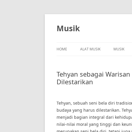
Skip
to
content
Musik
HOME
ALAT MUSIK
MUSIK
Tehyan sebagai Warisan
Dilestarikan
Tehyan, sebuah seni bela diri tradisi
budaya yang harus dilestarikan. Tehya
menjadi bagian integral dari kehidu
nilai-nilai moral yang tinggi dan keu
merupakan seni bela diri, tetapi jug