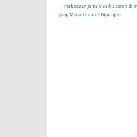
Post
←
Perbedaan Jenis Musik Daerah di I
navigation
yang Menarik untuk Dipelajari