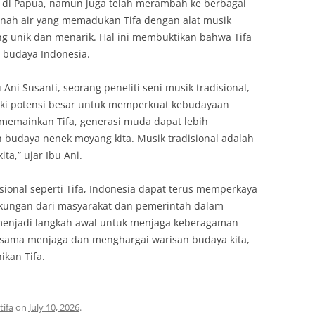
s di Papua, namun juga telah merambah ke berbagai
tanah air yang memadukan Tifa dengan alat musik
 unik dan menarik. Hal ini membuktikan bahwa Tifa
budaya Indonesia.
i Susanti, seorang peneliti seni musik tradisional,
iki potensi besar untuk memperkuat kebudayaan
memainkan Tifa, generasi muda dapat lebih
 budaya nenek moyang kita. Musik tradisional adalah
ita,” ujar Ibu Ani.
sional seperti Tifa, Indonesia dapat terus memperkaya
ungan dari masyarakat dan pemerintah dalam
 menjadi langkah awal untuk menjaga keberagaman
-sama menjaga dan menghargai warisan budaya kita,
kan Tifa.
tifa
on
July 10, 2026
.