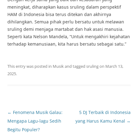
meningkat, diharapkan kasus sruling dalam perspektif
HAM di Indonesia bisa terus ditekan dan akhirnya
dihilangkan. Semua pihak perlu bersatu untuk melawan
sruling demi menjaga martabat dan hak asasi manusia.
Seperti kata Nelson Mandela, “Untuk mengakhiri kejahatan
terhadap kemanusiaan, kita harus bersatu sebagai satu.”
This entry was posted in
Musik
and tagged
sruling
on
March 13,
2025
.
Post
←
Fenomena Musik Galau:
5 DJ Terbaik di Indonesia
navigation
Mengapa Lagu-lagu Sedih
yang Harus Kamu Kenal
→
Begitu Populer?