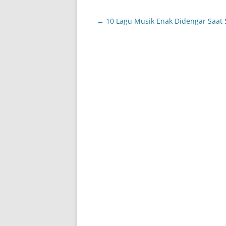
Post
←
10 Lagu Musik Enak Didengar Saat 
navigation