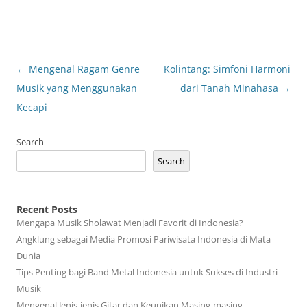
Post
←
Mengenal Ragam Genre
Kolintang: Simfoni Harmoni
navigation
Musik yang Menggunakan
dari Tanah Minahasa
→
Kecapi
Search
Search
Recent Posts
Mengapa Musik Sholawat Menjadi Favorit di Indonesia?
Angklung sebagai Media Promosi Pariwisata Indonesia di Mata
Dunia
Tips Penting bagi Band Metal Indonesia untuk Sukses di Industri
Musik
Mengenal Jenis-jenis Gitar dan Keunikan Masing-masing