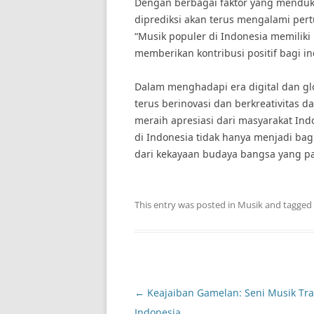
Dengan berbagai faktor yang menduk
diprediksi akan terus mengalami pe
“Musik populer di Indonesia memilik
memberikan kontribusi positif bagi ind
Dalam menghadapi era digital dan glo
terus berinovasi dan berkreativitas 
meraih apresiasi dari masyarakat I
di Indonesia tidak hanya menjadi bagi
dari kekayaan budaya bangsa yang pat
This entry was posted in
Musik
and tagged
Post
←
Keajaiban Gamelan: Seni Musik Tra
navigation
Indonesia