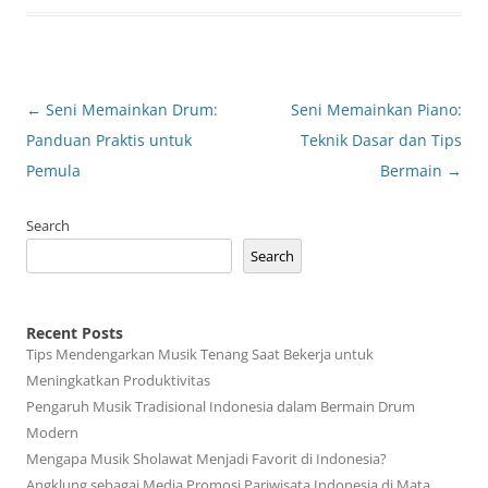
Post
←
Seni Memainkan Drum:
Seni Memainkan Piano:
navigation
Panduan Praktis untuk
Teknik Dasar dan Tips
Pemula
Bermain
→
Search
Search
Recent Posts
Tips Mendengarkan Musik Tenang Saat Bekerja untuk
Meningkatkan Produktivitas
Pengaruh Musik Tradisional Indonesia dalam Bermain Drum
Modern
Mengapa Musik Sholawat Menjadi Favorit di Indonesia?
Angklung sebagai Media Promosi Pariwisata Indonesia di Mata