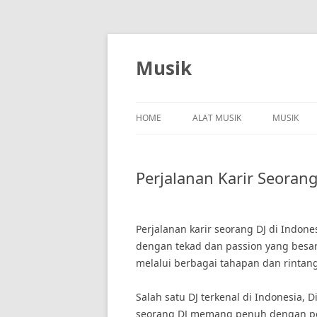
Skip
to
content
Musik
HOME
ALAT MUSIK
MUSIK
Perjalanan Karir Seorang
Perjalanan karir seorang DJ di Indon
dengan tekad dan passion yang besar,
melalui berbagai tahapan dan rintan
Salah satu DJ terkenal di Indonesia,
seorang DJ memang penuh dengan perj