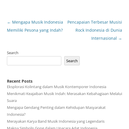
Post
←
Mengapa Musik Indonesia
Pencapaian Terbesar Musisi
navigation
Memiliki Pesona yang Indah?
Rock Indonesia di Dunia
Internasional
→
Search
Search
Recent Posts
Eksplorasi Kolintang dalam Musik Kontemporer Indonesia
Menikmati Keajaiban Musik Indah: Merasakan Kebahagiaan Melalui
Suara
Mengapa Gendang Penting dalam Kehidupan Masyarakat
Indonesia?
Merayakan Karya Band Musik Indonesia yang Legendaris
Makna Simbolis Gong dalam Upacara Adat Indonesia