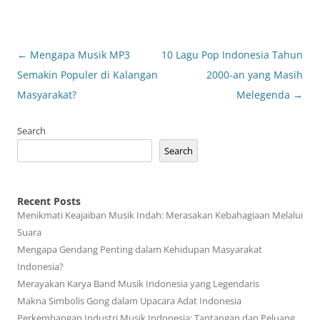
Post
←
Mengapa Musik MP3
10 Lagu Pop Indonesia Tahun
navigation
Semakin Populer di Kalangan
2000-an yang Masih
Masyarakat?
Melegenda
→
Search
Search
Recent Posts
Menikmati Keajaiban Musik Indah: Merasakan Kebahagiaan Melalui
Suara
Mengapa Gendang Penting dalam Kehidupan Masyarakat
Indonesia?
Merayakan Karya Band Musik Indonesia yang Legendaris
Makna Simbolis Gong dalam Upacara Adat Indonesia
Perkembangan Industri Musik Indonesia: Tantangan dan Peluang