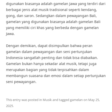
digunakan biasanya adalah gamelan Jawa yang terdiri dari
berbagai jenis alat musik tradisional seperti kendang,
gong, dan saron. Sedangkan dalam pewayangan Bali,
gamelan yang digunakan biasanya adalah gamelan Bali
yang memiliki ciri khas yang berbeda dengan gamelan
Jawa.
Dengan demikian, dapat disimpulkan bahwa peran
gamelan dalam pewayangan dan seni pertunjukan
Indonesia sangatlah penting dan tidak bisa diabaikan.
Gamelan bukan hanya sekadar alat musik, tetapi juga
merupakan bagian yang tidak terpisahkan dalam
membangun suasana dan emosi dalam setiap pertunjukan
seni pewayangan.
This entry was posted in
Musik
and tagged
gamelan
on
May 25,
2025
.