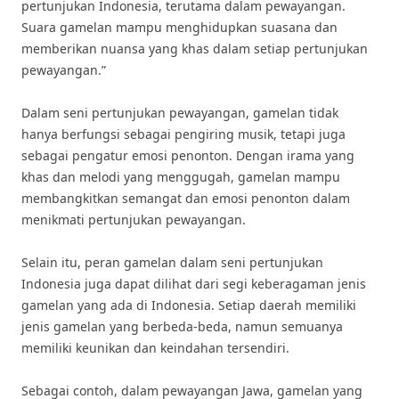
pertunjukan Indonesia, terutama dalam pewayangan.
Suara gamelan mampu menghidupkan suasana dan
memberikan nuansa yang khas dalam setiap pertunjukan
pewayangan.”
Dalam seni pertunjukan pewayangan, gamelan tidak
hanya berfungsi sebagai pengiring musik, tetapi juga
sebagai pengatur emosi penonton. Dengan irama yang
khas dan melodi yang menggugah, gamelan mampu
membangkitkan semangat dan emosi penonton dalam
menikmati pertunjukan pewayangan.
Selain itu, peran gamelan dalam seni pertunjukan
Indonesia juga dapat dilihat dari segi keberagaman jenis
gamelan yang ada di Indonesia. Setiap daerah memiliki
jenis gamelan yang berbeda-beda, namun semuanya
memiliki keunikan dan keindahan tersendiri.
Sebagai contoh, dalam pewayangan Jawa, gamelan yang