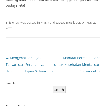
budaya kita!
This entry was posted in
Musik
and tagged
musik pop
on
May 27,
2026
.
Post
←
Mengenal Lebih Jauh
Manfaat Bermain Piano
navigation
Tehyan dan Peranannya
untuk Kesehatan Mental dan
dalam Kehidupan Sehari-hari
Emosional
→
Search
Search