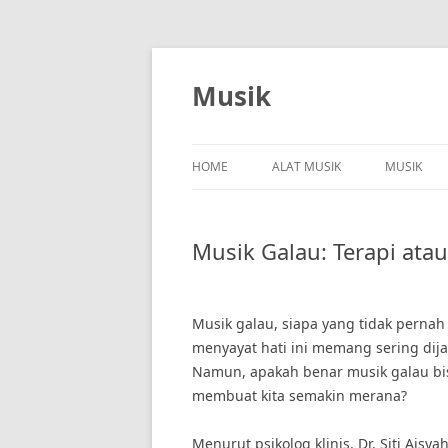
Skip
to
content
Musik
HOME
ALAT MUSIK
MUSIK
Musik Galau: Terapi ata
Musik galau, siapa yang tidak pernah
menyayat hati ini memang sering dija
Namun, apakah benar musik galau bisa
membuat kita semakin merana?
Menurut psikolog klinis, Dr. Siti Ais