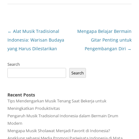
Post
←
Alat Musik Tradisional
Mengapa Belajar Bermain
navigation
Indonesia: Warisan Budaya
Gitar Penting untuk
yang Harus Dilestarikan
Pengembangan Diri
→
Search
Search
Recent Posts
Tips Mendengarkan Musik Tenang Saat Bekerja untuk
Meningkatkan Produktivitas
Pengaruh Musik Tradisional Indonesia dalam Bermain Drum
Modern
Mengapa Musik Sholawat Menjadi Favorit di Indonesia?
Angklung sebagai Media Promosi Pariwisata Indonesia di Mata