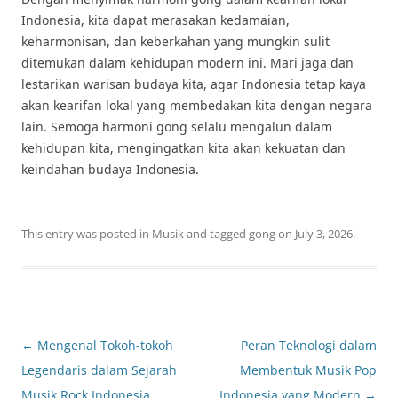
Indonesia, kita dapat merasakan kedamaian,
keharmonisan, dan keberkahan yang mungkin sulit
ditemukan dalam kehidupan modern ini. Mari jaga dan
lestarikan warisan budaya kita, agar Indonesia tetap kaya
akan kearifan lokal yang membedakan kita dengan negara
lain. Semoga harmoni gong selalu mengalun dalam
kehidupan kita, mengingatkan kita akan kekuatan dan
keindahan budaya Indonesia.
This entry was posted in
Musik
and tagged
gong
on
July 3, 2026
.
Post
←
Mengenal Tokoh-tokoh
Peran Teknologi dalam
navigation
Legendaris dalam Sejarah
Membentuk Musik Pop
Musik Rock Indonesia
Indonesia yang Modern
→