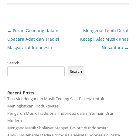
Post
←
Peran Gendang dalam
Mengenal Lebih Dekat
navigation
Upacara Adat dan Tradisi
Kecapi, Alat Musik Khas
Masyarakat Indonesia
Nusantara
→
Search
Search
Recent Posts
Tips Mendengarkan Musik Tenang Saat Bekerja untuk
Meningkatkan Produktivitas
Pengaruh Musik Tradisional Indonesia dalam Bermain Drum
Modern
Mengapa Musik Sholawat Menjadi Favorit di Indonesia?
Angklung sebagai Media Promosi Pariwisata Indonesia di Mata