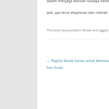
dalam menjaga warisan budaya nenek
Jadi, ayo terus eksplorasi dan nikmat
This entry was posted in
Musik
and tagged
Post
←
Playlist Musik Santai untuk Menema
navigation
hari Anda