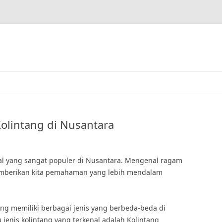
olintang di Nusantara
nal yang sangat populer di Nusantara. Mengenal ragam
memberikan kita pemahaman yang lebih mendalam
tang memiliki berbagai jenis yang berbeda-beda di
u jenis kolintang yang terkenal adalah Kolintang