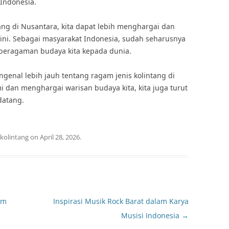
Indonesia.
ng di Nusantara, kita dapat lebih menghargai dan
ini. Sebagai masyarakat Indonesia, sudah seharusnya
beragaman budaya kita kepada dunia.
ngenal lebih jauh tentang ragam jenis kolintang di
dan menghargai warisan budaya kita, kita juga turut
datang.
kolintang
on
April 28, 2026
.
am
Inspirasi Musik Rock Barat dalam Karya
Musisi Indonesia
→