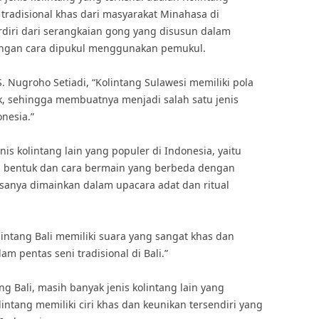
tradisional khas dari masyarakat Minahasa di
erdiri dari serangkaian gong yang disusun dalam
engan cara dipukul menggunakan pemukul.
S. Nugroho Setiadi, “Kolintang Sulawesi memiliki pola
, sehingga membuatnya menjadi salah satu jenis
onesia.”
nis kolintang lain yang populer di Indonesia, yaitu
iki bentuk dan cara bermain yang berbeda dengan
iasanya dimainkan dalam upacara adat dan ritual
lintang Bali memiliki suara yang sangat khas dan
m pentas seni tradisional di Bali.”
ng Bali, masih banyak jenis kolintang lain yang
lintang memiliki ciri khas dan keunikan tersendiri yang