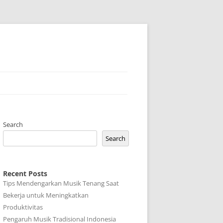
Search
Search
Recent Posts
Tips Mendengarkan Musik Tenang Saat
Bekerja untuk Meningkatkan
Produktivitas
Pengaruh Musik Tradisional Indonesia