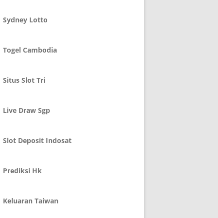
Sydney Lotto
Togel Cambodia
Situs Slot Tri
Live Draw Sgp
Slot Deposit Indosat
Prediksi Hk
Keluaran Taiwan