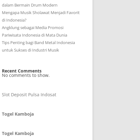
dalam Bermain Drum Modern
Mengapa Musik Sholawat Menjadi Favorit
di Indonesia?
Angklung sebagai Media Promosi
Pariwisata Indonesia di Mata Dunia
Tips Penting bagi Band Metal Indonesia
untuk Sukses di Industri Musik
Recent Comments
No comments to show.
Slot Deposit Pulsa Indosat
Togel Kamboja
Togel Kamboja