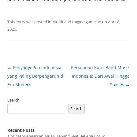
This entry was posted in
Musik
and tagged
gamelan
on
April 8,
2026
.
Post
←
Penyanyi Pop Indonesia
Perjalanan Karir Band Musik
navigation
yang Paling Berpengaruh di
Indonesia: Dari Awal Hingga
Era Modern
Sukses
→
Search
Search
Recent Posts
Tips Mendengarkan Musik Tenang Saat Bekerja untuk