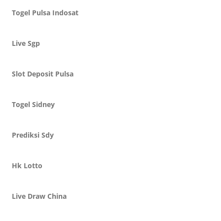
Togel Pulsa Indosat
Live Sgp
Slot Deposit Pulsa
Togel Sidney
Prediksi Sdy
Hk Lotto
Live Draw China