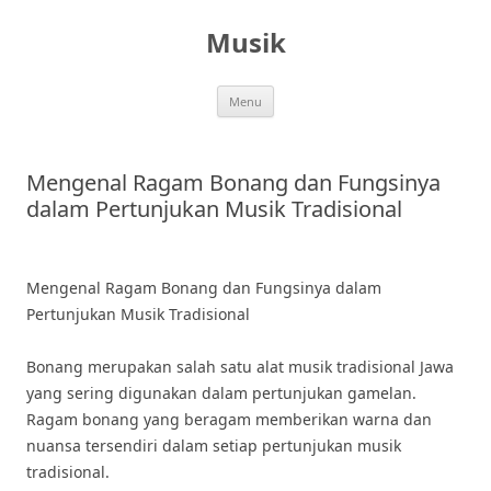
Skip
to
Musik
content
Menu
Mengenal Ragam Bonang dan Fungsinya
dalam Pertunjukan Musik Tradisional
Mengenal Ragam Bonang dan Fungsinya dalam
Pertunjukan Musik Tradisional
Bonang merupakan salah satu alat musik tradisional Jawa
yang sering digunakan dalam pertunjukan gamelan.
Ragam bonang yang beragam memberikan warna dan
nuansa tersendiri dalam setiap pertunjukan musik
tradisional.