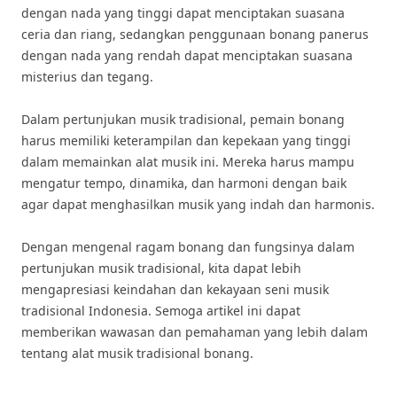
dengan nada yang tinggi dapat menciptakan suasana
ceria dan riang, sedangkan penggunaan bonang panerus
dengan nada yang rendah dapat menciptakan suasana
misterius dan tegang.
Dalam pertunjukan musik tradisional, pemain bonang
harus memiliki keterampilan dan kepekaan yang tinggi
dalam memainkan alat musik ini. Mereka harus mampu
mengatur tempo, dinamika, dan harmoni dengan baik
agar dapat menghasilkan musik yang indah dan harmonis.
Dengan mengenal ragam bonang dan fungsinya dalam
pertunjukan musik tradisional, kita dapat lebih
mengapresiasi keindahan dan kekayaan seni musik
tradisional Indonesia. Semoga artikel ini dapat
memberikan wawasan dan pemahaman yang lebih dalam
tentang alat musik tradisional bonang.