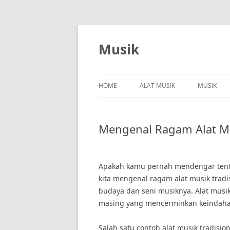
Skip
to
content
Musik
HOME
ALAT MUSIK
MUSIK
Mengenal Ragam Alat Mu
Apakah kamu pernah mendengar tentan
kita mengenal ragam alat musik trad
budaya dan seni musiknya. Alat musik
masing yang mencerminkan keindahan 
Salah satu contoh alat musik tradisi