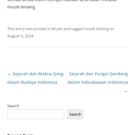
musik tenang.
This entry was posted in
Musik
and tagged
musik tenang
on
August 9, 2024
.
Post
←
Sejarah dan Makna Gong
Sejarah dan Fungsi Gendang
navigation
dalam Budaya Indonesia
dalam Kebudayaan Indonesia
→
Search
Search