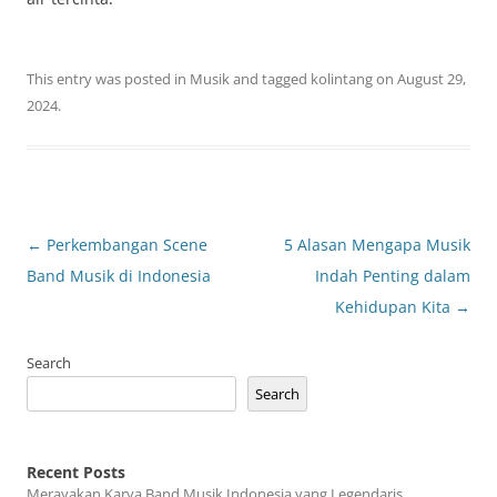
This entry was posted in
Musik
and tagged
kolintang
on
August 29,
2024
.
Post
←
Perkembangan Scene
5 Alasan Mengapa Musik
navigation
Band Musik di Indonesia
Indah Penting dalam
Kehidupan Kita
→
Search
Search
Recent Posts
Merayakan Karya Band Musik Indonesia yang Legendaris