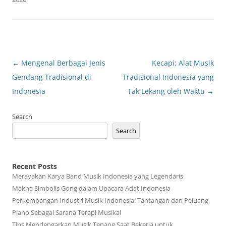
Post
←
Mengenal Berbagai Jenis
Kecapi: Alat Musik
navigation
Gendang Tradisional di
Tradisional Indonesia yang
Indonesia
Tak Lekang oleh Waktu
→
Search
Search
Recent Posts
Merayakan Karya Band Musik Indonesia yang Legendaris
Makna Simbolis Gong dalam Upacara Adat Indonesia
Perkembangan Industri Musik Indonesia: Tantangan dan Peluang
Piano Sebagai Sarana Terapi Musikal
Tips Mendengarkan Musik Tenang Saat Bekerja untuk