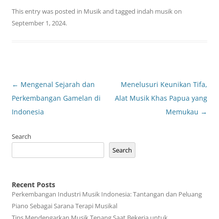
This entry was posted in
Musik
and tagged
indah musik
on
September 1, 2024
.
Post
←
Mengenal Sejarah dan
Menelusuri Keunikan Tifa,
navigation
Perkembangan Gamelan di
Alat Musik Khas Papua yang
Indonesia
Memukau
→
Search
Search
Recent Posts
Perkembangan Industri Musik Indonesia: Tantangan dan Peluang
Piano Sebagai Sarana Terapi Musikal
Tips Mendengarkan Musik Tenang Saat Bekerja untuk