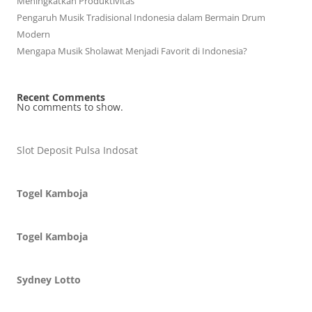
Meningkatkan Produktivitas
Pengaruh Musik Tradisional Indonesia dalam Bermain Drum
Modern
Mengapa Musik Sholawat Menjadi Favorit di Indonesia?
Recent Comments
No comments to show.
Slot Deposit Pulsa Indosat
Togel Kamboja
Togel Kamboja
Sydney Lotto