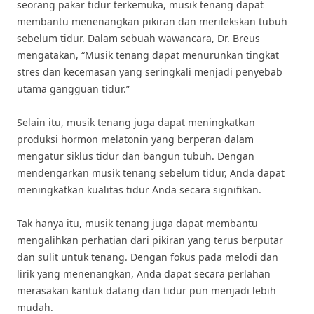
seorang pakar tidur terkemuka, musik tenang dapat
membantu menenangkan pikiran dan merilekskan tubuh
sebelum tidur. Dalam sebuah wawancara, Dr. Breus
mengatakan, “Musik tenang dapat menurunkan tingkat
stres dan kecemasan yang seringkali menjadi penyebab
utama gangguan tidur.”
Selain itu, musik tenang juga dapat meningkatkan
produksi hormon melatonin yang berperan dalam
mengatur siklus tidur dan bangun tubuh. Dengan
mendengarkan musik tenang sebelum tidur, Anda dapat
meningkatkan kualitas tidur Anda secara signifikan.
Tak hanya itu, musik tenang juga dapat membantu
mengalihkan perhatian dari pikiran yang terus berputar
dan sulit untuk tenang. Dengan fokus pada melodi dan
lirik yang menenangkan, Anda dapat secara perlahan
merasakan kantuk datang dan tidur pun menjadi lebih
mudah.