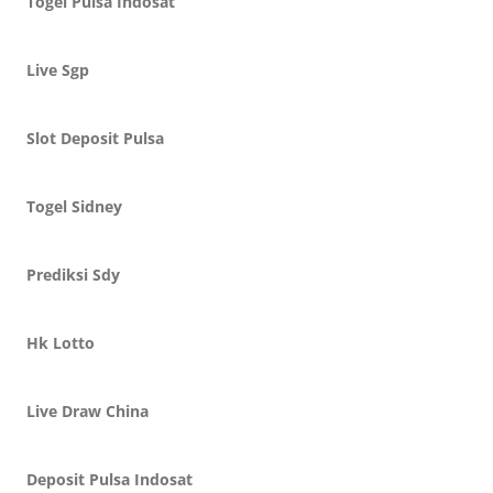
Togel Pulsa Indosat
Live Sgp
Slot Deposit Pulsa
Togel Sidney
Prediksi Sdy
Hk Lotto
Live Draw China
Deposit Pulsa Indosat