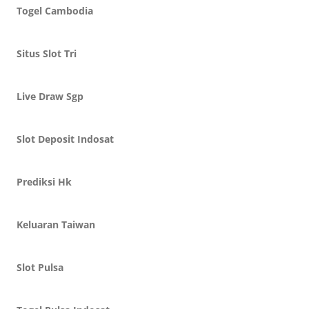
Togel Cambodia
Situs Slot Tri
Live Draw Sgp
Slot Deposit Indosat
Prediksi Hk
Keluaran Taiwan
Slot Pulsa