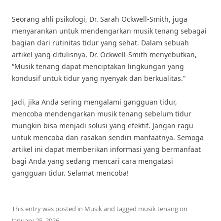
Seorang ahli psikologi, Dr. Sarah Ockwell-Smith, juga
menyarankan untuk mendengarkan musik tenang sebagai
bagian dari rutinitas tidur yang sehat. Dalam sebuah
artikel yang ditulisnya, Dr. Ockwell-Smith menyebutkan,
“Musik tenang dapat menciptakan lingkungan yang
kondusif untuk tidur yang nyenyak dan berkualitas.”
Jadi, jika Anda sering mengalami gangguan tidur,
mencoba mendengarkan musik tenang sebelum tidur
mungkin bisa menjadi solusi yang efektif. Jangan ragu
untuk mencoba dan rasakan sendiri manfaatnya. Semoga
artikel ini dapat memberikan informasi yang bermanfaat
bagi Anda yang sedang mencari cara mengatasi
gangguan tidur. Selamat mencoba!
This entry was posted in
Musik
and tagged
musik tenang
on
January 25, 2026
.