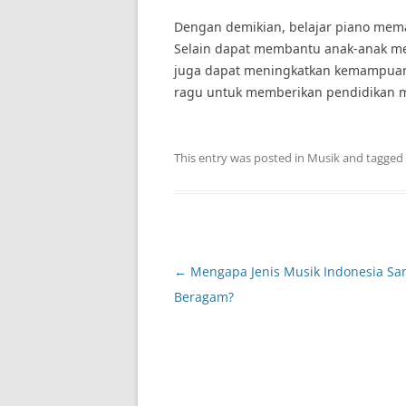
Dengan demikian, belajar piano mem
Selain dapat membantu anak-anak me
juga dapat meningkatkan kemampuan k
ragu untuk memberikan pendidikan mu
This entry was posted in
Musik
and tagged
Post
←
Mengapa Jenis Musik Indonesia Sa
navigation
Beragam?