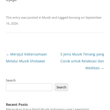
This entry was posted in
Musik
and tagged
bonang
on
September
16, 2024
.
Post
←
Merajut Kebersamaan
5 Jenis Musik Tenang yang
navigation
Melalui Musik Sholawat
Cocok untuk Relaksasi dan
Meditasi
→
Search
Search
Recent Posts
Merayakan Karya Band Musik Indonesia yang Legendaris