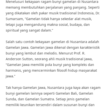
Menelusuri kekayaan ragam bunyi gamelan di Nusantara
memang membutuhkan perjalanan yang panjang. Seperti
yang dikatakan oleh pakar musik tradisional Indonesia, Dr.
Sumarsam, “Gamelan tidak hanya sekedar alat musik,
tetapi juga mengandung makna sosial, budaya, dan
spiritual yang sangat dalam.”
Salah satu contoh kekayaan gamelan di Nusantara adalah
Gamelan Jawa. Gamelan Jawa dikenal dengan karakteristik
bunyi yang lembut dan melodis. Menurut Prof. R.
Anderson Sutton, seorang ahli musik tradisional Jawa,
“Gamelan Jawa memiliki pola bunyi yang kompleks dan
harmonis, yang mencerminkan filosofi hidup masyarakat
Jawa.”
Tak hanya Gamelan Jawa, Nusantara juga kaya akan ragam
bunyi gamelan lainnya seperti Gamelan Bali, Gamelan
Sunda, dan Gamelan Sumatra. Setiap jenis gamelan
memiliki keunikan tersendiri dalam susunan bunyi dan