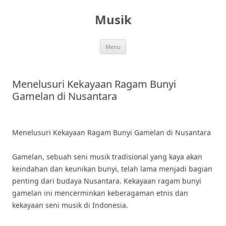
Skip
to
Musik
content
Menu
Menelusuri Kekayaan Ragam Bunyi
Gamelan di Nusantara
Menelusuri Kekayaan Ragam Bunyi Gamelan di Nusantara
Gamelan, sebuah seni musik tradisional yang kaya akan
keindahan dan keunikan bunyi, telah lama menjadi bagian
penting dari budaya Nusantara. Kekayaan ragam bunyi
gamelan ini mencerminkan keberagaman etnis dan
kekayaan seni musik di Indonesia.