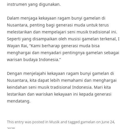
instrumen yang digunakan.
Dalam menjaga kekayaan ragam bunyi gamelan di
Nusantara, penting bagi generasi muda untuk terus
melestarikan dan mempelajari seni musik tradisional ini.
Seperti yang disampaikan oleh musisi gamelan terkenal, I
Wayan Rai, “Kami berharap generasi muda bisa
menghargai dan menyadari pentingnya gamelan sebagai
warisan budaya Indonesia.”
Dengan menjelajahi kekayaan ragam bunyi gamelan di
Nusantara, kita dapat lebih memahami dan menghargai
keindahan seni musik tradisional Indonesia. Mari kita
lestarikan dan wariskan kekayaan ini kepada generasi
mendatang.
This entry was posted in
Musik
and tagged
gamelan
on
June 24,
2025
.