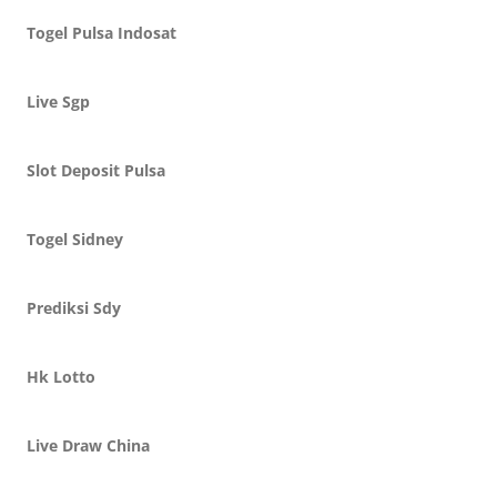
Togel Pulsa Indosat
Live Sgp
Slot Deposit Pulsa
Togel Sidney
Prediksi Sdy
Hk Lotto
Live Draw China