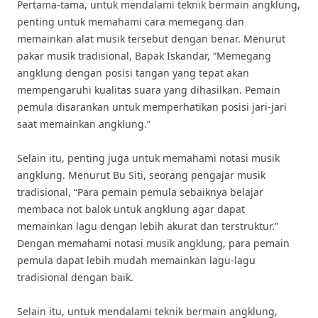
Pertama-tama, untuk mendalami teknik bermain angklung,
penting untuk memahami cara memegang dan
memainkan alat musik tersebut dengan benar. Menurut
pakar musik tradisional, Bapak Iskandar, “Memegang
angklung dengan posisi tangan yang tepat akan
mempengaruhi kualitas suara yang dihasilkan. Pemain
pemula disarankan untuk memperhatikan posisi jari-jari
saat memainkan angklung.”
Selain itu, penting juga untuk memahami notasi musik
angklung. Menurut Bu Siti, seorang pengajar musik
tradisional, “Para pemain pemula sebaiknya belajar
membaca not balok untuk angklung agar dapat
memainkan lagu dengan lebih akurat dan terstruktur.”
Dengan memahami notasi musik angklung, para pemain
pemula dapat lebih mudah memainkan lagu-lagu
tradisional dengan baik.
Selain itu, untuk mendalami teknik bermain angklung,