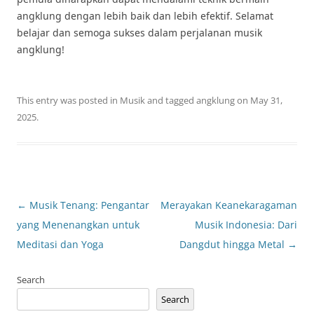
angklung dengan lebih baik dan lebih efektif. Selamat
belajar dan semoga sukses dalam perjalanan musik
angklung!
This entry was posted in
Musik
and tagged
angklung
on
May 31,
2025
.
Post
←
Musik Tenang: Pengantar
Merayakan Keanekaragaman
navigation
yang Menenangkan untuk
Musik Indonesia: Dari
Meditasi dan Yoga
Dangdut hingga Metal
→
Search
Search