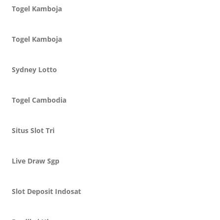
Togel Kamboja
Togel Kamboja
Sydney Lotto
Togel Cambodia
Situs Slot Tri
Live Draw Sgp
Slot Deposit Indosat