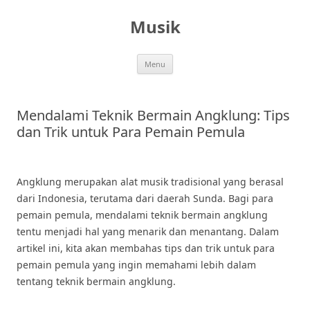
Skip
to
Musik
content
Menu
Mendalami Teknik Bermain Angklung: Tips
dan Trik untuk Para Pemain Pemula
Angklung merupakan alat musik tradisional yang berasal
dari Indonesia, terutama dari daerah Sunda. Bagi para
pemain pemula, mendalami teknik bermain angklung
tentu menjadi hal yang menarik dan menantang. Dalam
artikel ini, kita akan membahas tips dan trik untuk para
pemain pemula yang ingin memahami lebih dalam
tentang teknik bermain angklung.