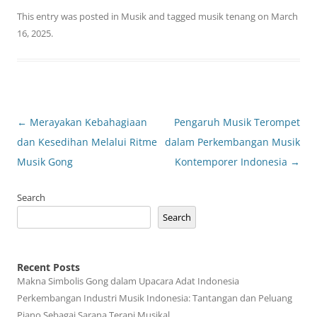
This entry was posted in
Musik
and tagged
musik tenang
on
March
16, 2025
.
Post
←
Merayakan Kebahagiaan
Pengaruh Musik Terompet
navigation
dan Kesedihan Melalui Ritme
dalam Perkembangan Musik
Musik Gong
Kontemporer Indonesia
→
Search
Search
Recent Posts
Makna Simbolis Gong dalam Upacara Adat Indonesia
Perkembangan Industri Musik Indonesia: Tantangan dan Peluang
Piano Sebagai Sarana Terapi Musikal