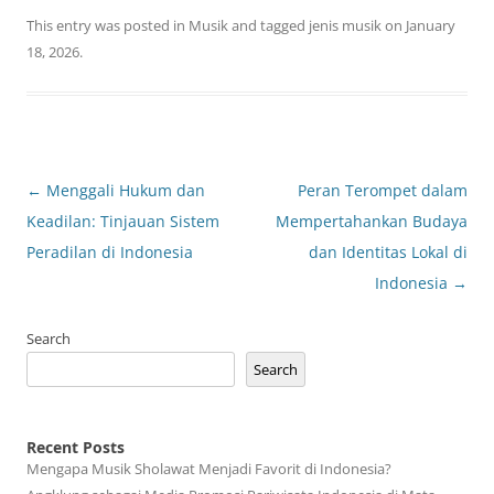
This entry was posted in
Musik
and tagged
jenis musik
on
January
18, 2026
.
Post
←
Menggali Hukum dan
Peran Terompet dalam
navigation
Keadilan: Tinjauan Sistem
Mempertahankan Budaya
Peradilan di Indonesia
dan Identitas Lokal di
Indonesia
→
Search
Search
Recent Posts
Mengapa Musik Sholawat Menjadi Favorit di Indonesia?