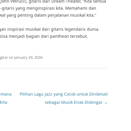
John Petrucci, gitaris dari Dream Theater, “Kita semua
is-gitaris yang menginspirasi kita. Memahami dan
wal yang penting dalam perjalanan musikal kita.”
an inspirasi musikal dari gitaris legendaris dunia.
a bisa menjadi bagian dari pantheon tersebut.
gitar
on
January 29, 2026
.
aimana
Pilihan Lagu Jazz yang Cocok untuk Dinikmati
Kita
sebagai Musik Enak Didengar
→