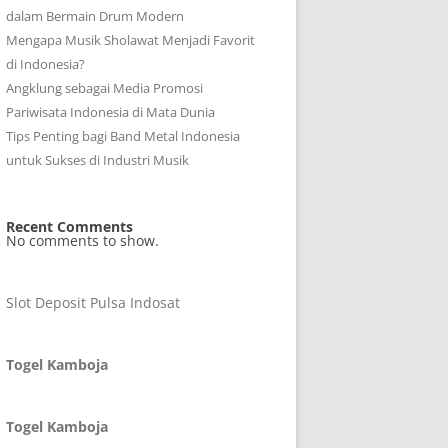
dalam Bermain Drum Modern
Mengapa Musik Sholawat Menjadi Favorit
di Indonesia?
Angklung sebagai Media Promosi
Pariwisata Indonesia di Mata Dunia
Tips Penting bagi Band Metal Indonesia
untuk Sukses di Industri Musik
Recent Comments
No comments to show.
Slot Deposit Pulsa Indosat
Togel Kamboja
Togel Kamboja