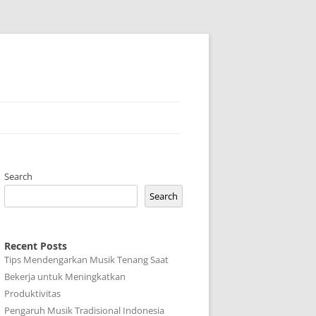
Search
Search
Recent Posts
Tips Mendengarkan Musik Tenang Saat
Bekerja untuk Meningkatkan
Produktivitas
Pengaruh Musik Tradisional Indonesia