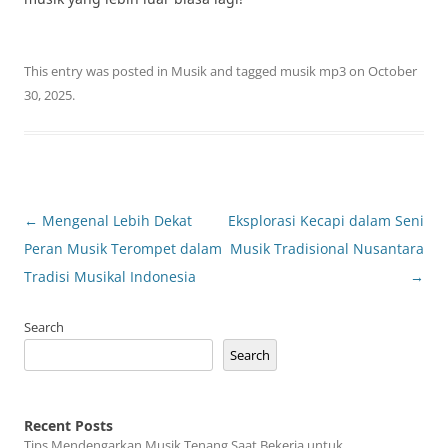
This entry was posted in
Musik
and tagged
musik mp3
on
October
30, 2025
.
Post
←
Mengenal Lebih Dekat
Eksplorasi Kecapi dalam Seni
navigation
Peran Musik Terompet dalam
Musik Tradisional Nusantara
Tradisi Musikal Indonesia
→
Search
Search
Recent Posts
Tips Mendengarkan Musik Tenang Saat Bekerja untuk