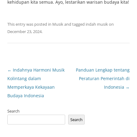
kehidupan kita semua. Ayo, lestarikan warisan budaya kita!
This entry was posted in
Musik
and tagged
indah musik
on
December 23, 2024
.
Post
←
Indahnya Harmoni Musik
Panduan Lengkap tentang
navigation
Kolintang dalam
Peraturan Pemerintah di
Memperkaya Kekayaan
Indonesia
→
Budaya Indonesia
Search
Search