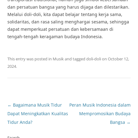
dan persatuan bangsa yang harus dijaga dan dilestarikan.
Melalui doli-doli, kita dapat belajar tentang kerja sama,
solidaritas, dan rasa saling menghargai sesama, sehingga
dapat memperkuat persatuan dan kebersamaan di
tengah-tengah keragaman budaya Indonesia.
This entry was posted in
Musik
and tagged
doli-doli
on
October 12,
2024
.
Post
←
Bagaimana Musik Tidur
Peran Musik Indonesia dalam
navigation
Dapat Meningkatkan Kualitas
Mempromosikan Budaya
Tidur Anda?
Bangsa
→
Search