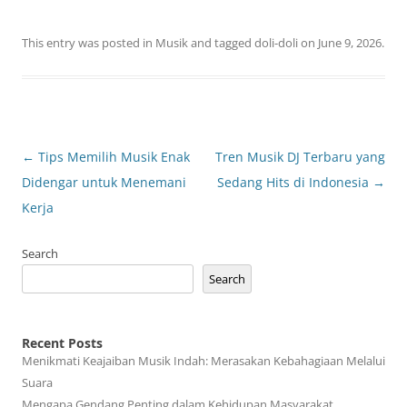
This entry was posted in
Musik
and tagged
doli-doli
on
June 9, 2026
.
Post
←
Tips Memilih Musik Enak
Tren Musik DJ Terbaru yang
navigation
Didengar untuk Menemani
Sedang Hits di Indonesia
→
Kerja
Search
Search
Recent Posts
Menikmati Keajaiban Musik Indah: Merasakan Kebahagiaan Melalui
Suara
Mengapa Gendang Penting dalam Kehidupan Masyarakat